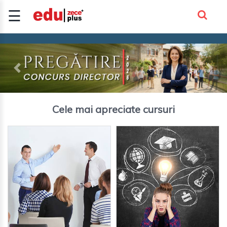
☰
Inscrie-te
Autentificare
Previous
Next
CURSURI
AUTORIZATE
Cele mai apreciate cursuri
CURSURI
CADRE
DIDACT..