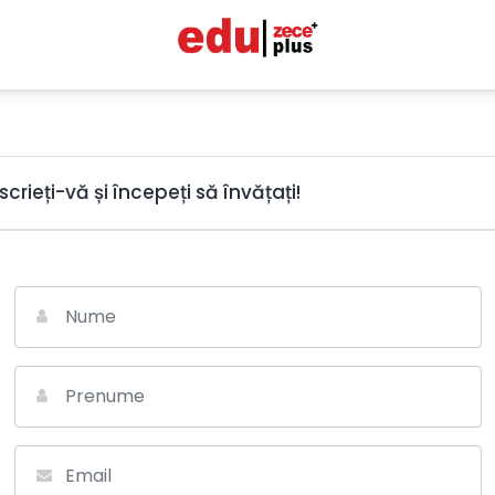
scrieți-vă și începeți să învățați!