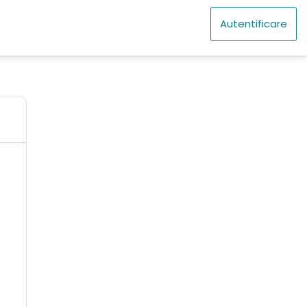
Autentificare