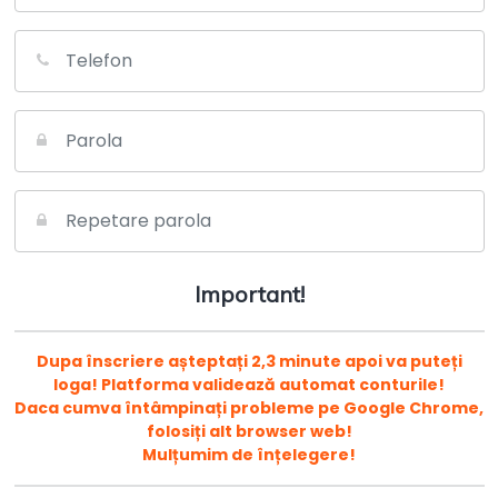
Important!
Dupa înscriere așteptați 2,3 minute apoi va puteți
loga! Platforma validează automat conturile!
Daca cumva întâmpinați probleme pe Google Chrome,
folosiți alt browser web!
Mulțumim de înțelegere!