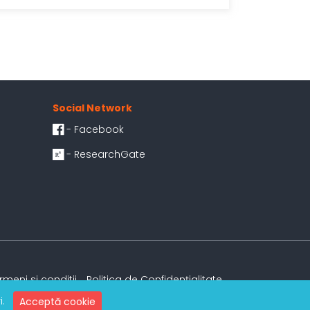
Social Network
- Facebook
- ResearchGate
rmeni si conditii
Politica de Confidențialitate
ri.
Acceptă cookie