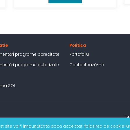
atie
Politica
mentări programe acreditate
Portofoliu
mentări programe autorizate
Contactează-ne
orma SOL
Te
st site va fi îmbunătățită dacă acceptați folosirea de cookie-u