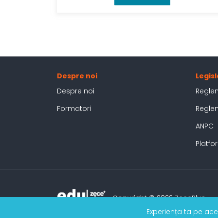
Despre noi
Legisl
Despre noi
Regle
Formatori
Regle
ANPC
Platf
Copyright © 2022 ZecePlus
Experiența ta pe ace